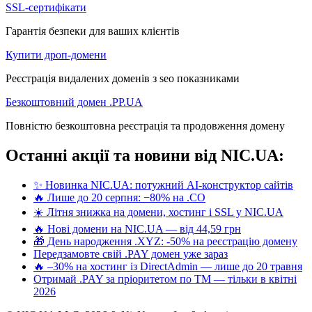
SSL-сертифікати
Гарантія безпеки для ваших клієнтів
Купити дроп-домени
Реєстрація видалених доменів з seo показниками
Безкоштовний домен .PP.UA
Повністю безкоштовна реєстрація та продовження домену
Останні акції та новини від NIC.UA:
✨ Новинка NIC.UA: потужний AI-конструктор сайтів
🔥 Лише до 20 серпня: −80% на .CO
☀️ Літня знижка на домени, хостинг і SSL у NIC.UA
🔥 Нові домени на NIC.UA — від 44,59 грн
🎁 День народження .XYZ: -50% на реєстрацію домену
Передзамовте свій .PAY домен уже зараз
🔥 –30% на хостинг із DirectAdmin — лише до 20 травня
Отримай .PAY за пріоритетом по ТМ — тільки в квітні
2026