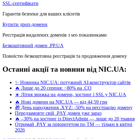
SSL-сертифікати
Гарантія безпеки для ваших клієнтів
Купити дроп-домени
Реєстрація видалених доменів з seo показниками
Безкоштовний домен .PP.UA
Повністю безкоштовна реєстрація та продовження домену
Останні акції та новини від NIC.UA:
✨ Новинка NIC.UA: потужний AI-конструктор сайтів
🔥 Лише до 20 серпня: −80% на .CO
☀️ Літня знижка на домени, хостинг і SSL у NIC.UA
🔥 Нові домени на NIC.UA — від 44,59 грн
🎁 День народження .XYZ: -50% на реєстрацію домену
Передзамовте свій .PAY домен уже зараз
🔥 –30% на хостинг із DirectAdmin — лише до 20 травня
Отримай .PAY за пріоритетом по ТМ — тільки в квітні
2026