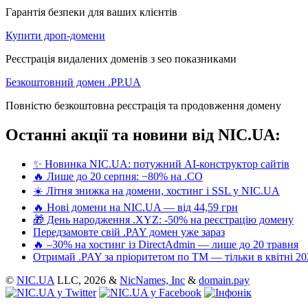
Гарантія безпеки для ваших клієнтів
Купити дроп-домени
Реєстрація видалених доменів з seo показниками
Безкоштовний домен .PP.UA
Повністю безкоштовна реєстрація та продовження домену
Останні акції та новини від NIC.UA:
✨ Новинка NIC.UA: потужний AI-конструктор сайтів
🔥 Лише до 20 серпня: −80% на .CO
☀️ Літня знижка на домени, хостинг і SSL у NIC.UA
🔥 Нові домени на NIC.UA — від 44,59 грн
🎁 День народження .XYZ: -50% на реєстрацію домену
Передзамовте свій .PAY домен уже зараз
🔥 –30% на хостинг із DirectAdmin — лише до 20 травня
Отримай .PAY за пріоритетом по ТМ — тільки в квітні 20
©
NIC.UA
LLC,
2026 &
NicNames, Inc
&
domain.pay