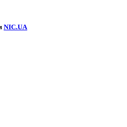
ом
NIC.UA